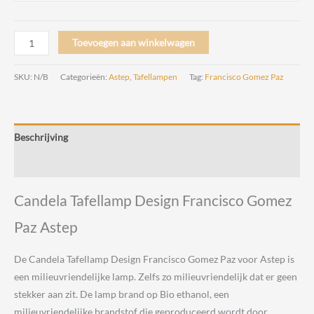
Candela
Toevoegen aan winkelwagen
Tafellamp
by
SKU:
N/B
Categorieën:
Astep
,
Tafellampen
Tag:
Francisco Gomez Paz
Francisco
Gomez
Paz
Beschrijving
Astep
aantal
Beoordelingen (0)
Candela Tafellamp Design Francisco Gomez
Paz Astep
De Candela Tafellamp Design Francisco Gomez Paz voor Astep is
een milieuvriendelijke lamp. Zelfs zo milieuvriendelijk dat er geen
stekker aan zit. De lamp brand op Bio ethanol, een
milieuvriendelijke brandstof die geproduceerd wordt door