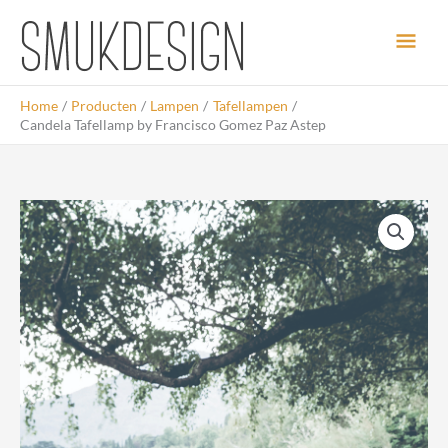
Ga
Hoo
naar
de
inhoud
Home
Producten
Lampen
Tafellampen
Candela Tafellamp by Francisco Gomez Paz Astep