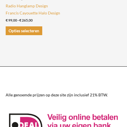
productpagina
productpagin
Radio Hanglamp Design
Francis Cayouette Halo Design
Prijsklasse:
€
99,00
-
€
265,00
€ 99,00
Dit
tot
Opties selecteren
€ 265,00
product
heeft
meerdere
variaties.
Deze
optie
kan
gekozen
worden
Alle genoemde prijzen op deze site zijn inclusief 21% BTW.
op
de
productpagina