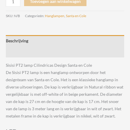
Toevoegen aan winkelwagen
PT2
lamp
SKU:
N/B
Categorieën:
Hanglampen
,
Santa en Cole
Cilindricas
Design
Santa
Beschrijving
en
Cole
Beoordelingen (0)
aantal
Sisisi PT2 lamp Cilindricas Design Santa en Cole
De Sisisi PT2 lamp is een hanglamp ontworpen door het
designteam van Santa en Cole. Het is een klassieke hanglamp in
diverse uitvoeringen. De kap is verkrijgbaar in Natural ribbon wat
vergelijkbaar is met off-white of in beige perkament. De diameter
van de kap is 27 cm en de hoogte van de kap is 17 cm. Het snoer
van de lamp is 3 meter lang en is verkrijgbaar in wit of zwart. Het
metalen frame in de kap is verkrijgbaar in nikkel, wit of zwart.