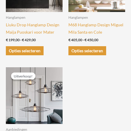
Hanglampen
Hanglampen
Liuku Drop Hanglamp Design
M68 Hanglamp Design Miguel
Maija Puoskari voor Mater
Mila Santa en Cole
Prijsklasse:
Prijsklasse:
€
199,00
-
€
429,00
€
405,00
-
€
450,00
€ 199,00
€ 405,00
Dit
Dit
tot
tot
Opties selecteren
Opties selecteren
€ 429,00
€ 450,00
product
product
heeft
heeft
meerdere
meerdere
Uitverkoop!
Uitverkoop!
variaties.
variaties.
Deze
Deze
optie
optie
kan
kan
gekozen
gekozen
worden
worden
op
op
de
de
Aanbiedingen