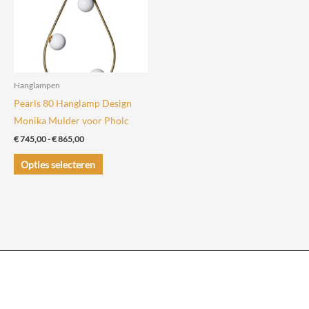
kan
kan
gekozen
gekozen
worden
worden
op
op
de
de
Hanglampen
productpagina
productpagin
Pearls 80 Hanglamp Design
Monika Mulder voor Pholc
Prijsklasse:
€
745,00
-
€
865,00
€ 745,00
Dit
tot
Opties selecteren
€ 865,00
product
heeft
meerdere
variaties.
Deze
optie
kan
gekozen