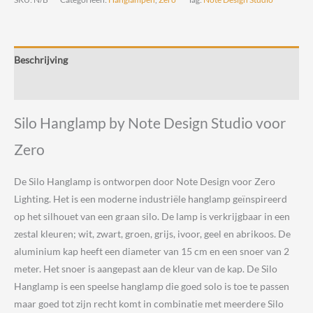
Note
Design
Studio
Beschrijving
voor
Zero
Beoordelingen (0)
aantal
Silo Hanglamp by Note Design Studio voor
Zero
De Silo Hanglamp is ontworpen door Note Design voor Zero
Lighting. Het is een moderne industriële hanglamp geïnspireerd
op het silhouet van een graan silo. De lamp is verkrijgbaar in een
zestal kleuren; wit, zwart, groen, grijs, ivoor, geel en abrikoos. De
aluminium kap heeft een diameter van 15 cm en een snoer van 2
meter. Het snoer is aangepast aan de kleur van de kap. De Silo
Hanglamp is een speelse hanglamp die goed solo is toe te passen
maar goed tot zijn recht komt in combinatie met meerdere Silo