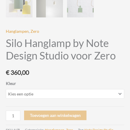
Hanglampen
,
Zero
Silo Hanglamp by Note
Design Studio voor Zero
€
360,00
Kleur
Silo
Toevoegen aan winkelwagen
Hanglamp
by
SKU:
N/B
Categorieën:
Hanglampen
,
Zero
Tag:
Note Design Studio