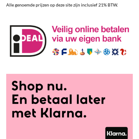
worden
Alle genoemde prijzen op deze site zijn inclusief 21% BTW.
op
de
productpagina