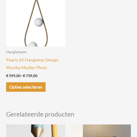
Hanglampen
Pearls 65 Hanglamp Design
Monika Mulder Pholc
Prijsklasse:
€
599,00
-
€
739,00
€ 599,00
Dit
tot
Opties selecteren
€ 739,00
product
heeft
meerdere
Gerelateerde producten
variaties.
Deze
optie