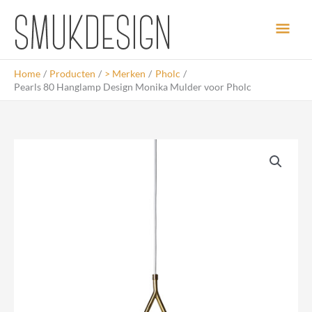
Ga
Hoo
naar
de
inhoud
Home
Producten
> Merken
Pholc
Pearls 80 Hanglamp Design Monika Mulder voor Pholc