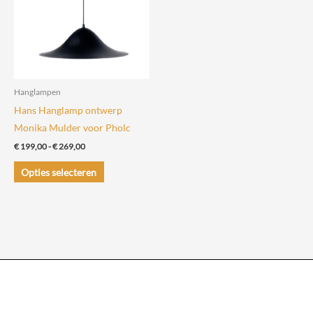
optie
kan
kan
gekozen
gekozen
worden
worden
op
op
de
de
productpagin
Hanglampen
productpagina
Hans Hanglamp ontwerp
Monika Mulder voor Pholc
Prijsklasse:
€
199,00
-
€
269,00
€ 199,00
Dit
tot
Opties selecteren
€ 269,00
product
heeft
meerdere
variaties.
Deze
optie
kan
gekozen