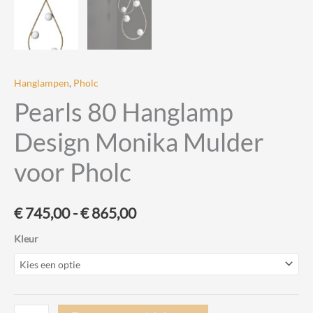
Hanglampen
,
Pholc
Pearls 80 Hanglamp
Design Monika Mulder
voor Pholc
Prijsklasse:
€
745,00
-
€
865,00
€ 745,00
Kleur
tot
€ 865,00
Pearls