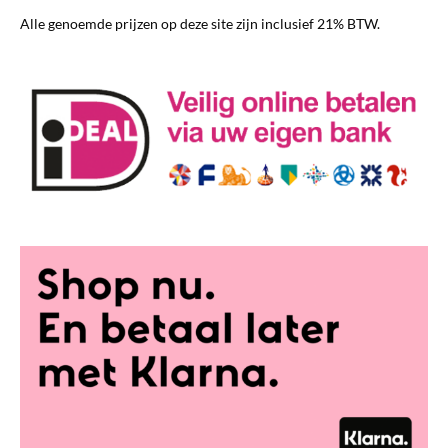
worden
Alle genoemde prijzen op deze site zijn inclusief 21% BTW.
op
de
productpagina