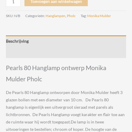
Toevoegen aan winkelwagen
80
Hanglamp
SKU:
N/B
Categorieën:
Hanglampen
,
Pholc
Tag:
Monika Mulder
Design
Monika
Mulder
Beschrijving
voor
Pholc
Beoordelingen (0)
aantal
Pearls 80 Hanglamp ontwerp Monika
Mulder Pholc
De Pearls 80 Hanglamp ontworpen door Monika Mulder heeft 3
glazen bollen met een diameter van 10 cm. De Pearls 80
hanglamp is eigenlijk een uitvergroot sieraad met parels als
lichtbronnen. De Pearls Hanglamp voegt karakter en flair toe aan
de ruimte waar hij wordt toegepast.
De lamp is in twee
uitvoeringen te bestellen; chroom of koper. De hoogte van de