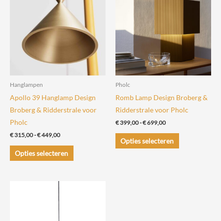
kan
gekozen
worden
op
de
productpagina
Hanglampen
Pholc
Apollo 39 Hanglamp Design
Romb Lamp Design Broberg &
Broberg & Ridderstrale voor
Ridderstrale voor Pholc
Pholc
Prijsklasse:
€
399,00
-
€
699,00
€ 399,00
Prijsklasse:
€
315,00
-
€
449,00
Dit
tot
Opties selecteren
€ 315,00
€ 699,00
Dit
product
tot
Opties selecteren
€ 449,00
product
heeft
heeft
meerdere
meerdere
variaties.
variaties.
Deze
Deze
optie