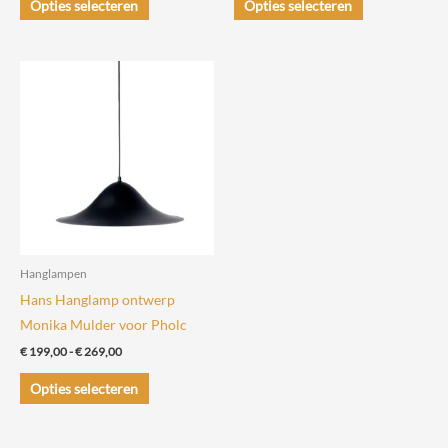
Opties selecteren
Opties selecteren
€ 739,00
€ 365,00
product
product
heeft
heeft
meerdere
meerdere
variaties.
variaties.
Deze
Deze
optie
optie
kan
kan
gekozen
gekozen
worden
worden
op
op
de
de
Hanglampen
productpagina
productpagin
Hans Hanglamp ontwerp
Monika Mulder voor Pholc
Prijsklasse:
€
199,00
-
€
269,00
€ 199,00
Dit
tot
Opties selecteren
€ 269,00
product
heeft