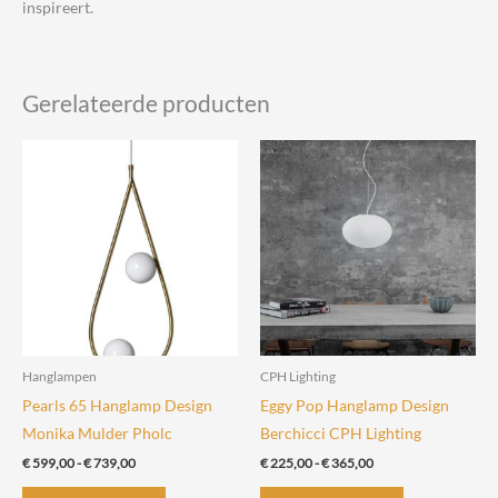
inspireert.
Gerelateerde producten
Hanglampen
CPH Lighting
Pearls 65 Hanglamp Design
Eggy Pop Hanglamp Design
Monika Mulder Pholc
Berchicci CPH Lighting
Prijsklasse:
Prijsklasse:
€
599,00
-
€
739,00
€
225,00
-
€
365,00
€ 599,00
€ 225,00
Dit
Dit
tot
tot