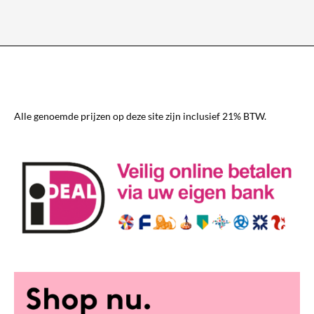
meerdere
variaties.
Deze
optie
kan
gekozen
worden
Alle genoemde prijzen op deze site zijn inclusief 21% BTW.
op
de
productpagina