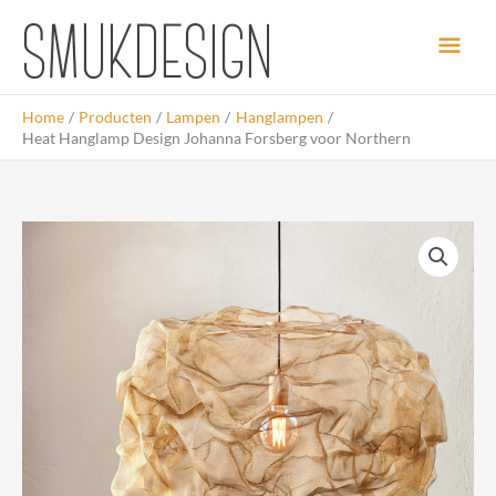
Ga
Hoo
naar
de
inhoud
Home
Producten
Lampen
Hanglampen
Heat Hanglamp Design Johanna Forsberg voor Northern