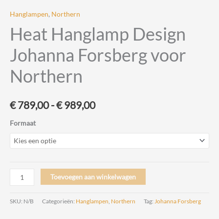
Hanglampen
,
Northern
Heat Hanglamp Design
Johanna Forsberg voor
Northern
Prijsklasse:
€
789,00
-
€
989,00
€ 789,00
Formaat
tot
€ 989,00
Heat
Toevoegen aan winkelwagen
Hanglamp
Design
SKU:
N/B
Categorieën:
Hanglampen
,
Northern
Tag:
Johanna Forsberg
Johanna