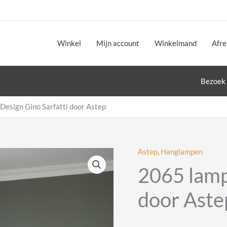
Winkel
Mijn account
Winkelmand
Afr
Bezoek 
Design Gino Sarfatti door Astep
Astep
,
Hanglampen
2065 lamp
door Aste