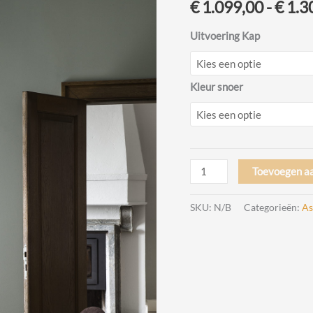
€
1.099,00
-
€
1.3
Uitvoering Kap
Kleur snoer
2065
Toevoegen a
lamp
Design
SKU:
N/B
Categorieën:
As
Gino
Sarfatti
door
Astep
aantal