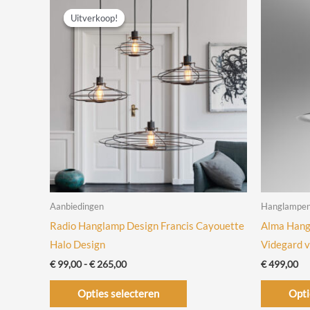
Uitverkoop!
Uitverkoop!
Aanbiedingen
Hanglampe
Radio Hanglamp Design Francis Cayouette
Alma Hang
Halo Design
Videgard 
Prijsklasse:
€
99,00
-
€
265,00
€
499,00
€ 99,00
Dit
tot
Opties selecteren
Opti
€ 265,00
product