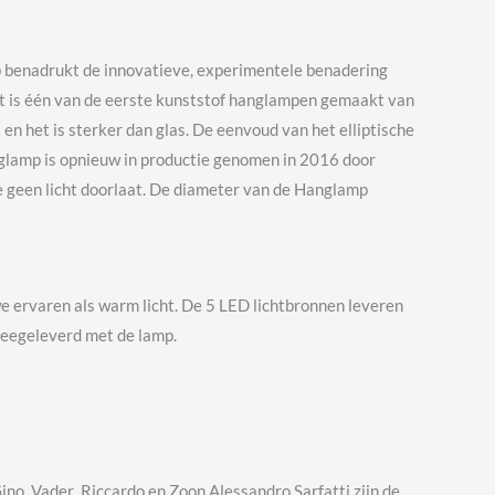
p benadrukt de innovatieve, experimentele benadering
it is één van de eerste kunststof hanglampen gemaakt van
en het is sterker dan glas. De eenvoud van het elliptische
lamp is opnieuw in productie genomen in 2016 door
ie geen licht doorlaat. De diameter van de Hanglamp
e ervaren als warm licht. De 5 LED lichtbronnen leveren
eegeleverd met de lamp.
Gino Vader Riccardo en Zoon Alessandro Sarfatti zijn de