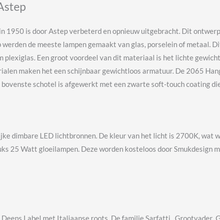
 Astep
n 1950 is door Astep verbeterd en opnieuw uitgebracht. Dit ontwer
rp werden de meeste lampen gemaakt van glas, porselein of metaal. D
lexiglas. Een groot voordeel van dit materiaal is het lichte gewicht 
ialen maken het een schijnbaar gewichtloos armatuur. De 2065 Hang
e bovenste schotel is afgewerkt met een zwarte soft-touch coating d
ke dimbare LED lichtbronnen. De kleur van het licht is 2700K, wat w
tuks 25 Watt gloeilampen. Deze worden kosteloos door Smukdesign m
Deens Label met Italiaanse roots. De familie Sarfatti , Grootvader 