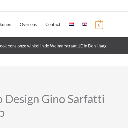
ekenen
Over ons
Contact
0
ook eens onze winkel in de Weimarstraat 1E in Den Haag.
 Design Gino Sarfatti
p