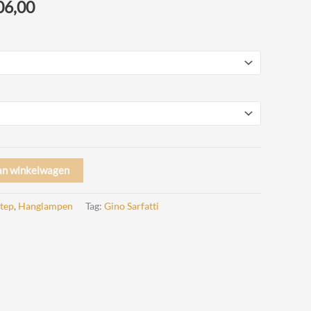
Prijsklasse:
06,00
€ 1.099,00
tot
€ 1.306,00
an winkelwagen
tep
,
Hanglampen
Tag:
Gino Sarfatti