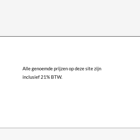
heeft
meerdere
variaties.
Deze
optie
kan
gekozen
worden
Alle genoemde prijzen op deze site zijn
op
inclusief 21% BTW.
de
productpagina