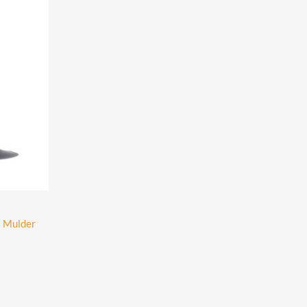
 Mulder
t
oduct