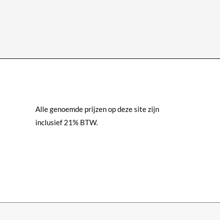
heeft
meerdere
variaties.
Deze
optie
kan
gekozen
worden
Alle genoemde prijzen op deze site zijn
op
inclusief 21% BTW.
de
productpagina