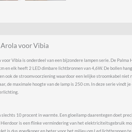
Arola voor Vibia
oor Vibia is onderdeel van een bijzondere lampen serie. De Palma H
cm en elk heeft 2 LED dimbare lichtbronnen van 4,6W. De bollen hang
 ook de stroomvoorziening waardoor een lelijke stroomkabel niet nodi
aar, de maximale hoogte van de lamp is 250 cm. In deze serie vindt je
rlichting.
n slechts 10 procent in warmte. Een gloeilamp daarentegen doet prec
ierdoor is een flinke vermindering van het elektriciteitsgebruik mog
et is dus goedkoper en beter voor het milieu om Led lichtbronnen te