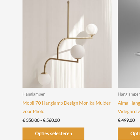
Hanglampen
Hanglampe
Mobil 70 Hanglamp Design Monika Mulder
Alma Hang
voor Pholc
Videgard 
Prijsklasse:
€
350,00
-
€
560,00
€
499,00
€ 350,00
Dit
tot
Opties selecteren
Opti
€ 560,00
product