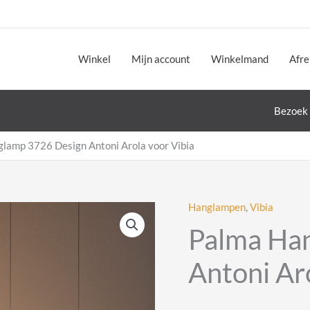
Winkel
Mijn account
Winkelmand
Afr
Bezoek 
lamp 3726 Design Antoni Arola voor Vibia
Hanglampen
,
Vibia
Palma Ha
Antoni Ar