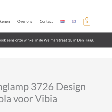
ekenen
Over ons
Contact
0
ook eens onze winkel in de Weimarstraat 1E in Den Haag.
nglamp 3726 Design
ola voor Vibia