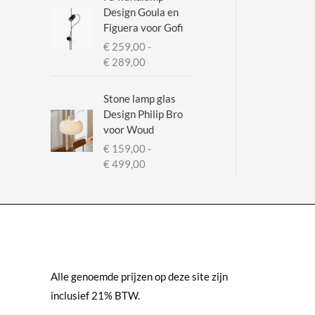
Design Goula en
Figuera voor Gofi
€
259,00
-
P
€
289,00
r
i
Stone lamp glas
j
Design Philip Bro
s
voor Woud
k
€
159,00
-
l
P
€
499,00
a
r
s
i
s
j
e
s
:
k
€
l
a
Alle genoemde prijzen op deze site zijn
2
s
5
inclusief 21% BTW.
s
9