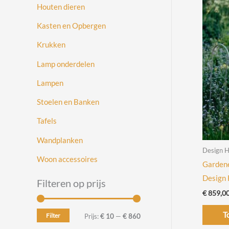
Houten dieren
Kasten en Opbergen
Krukken
Lamp onderdelen
Lampen
Stoelen en Banken
Tafels
Wandplanken
Design H
Woon accessoires
Gardene
Design 
Filteren op prijs
€
859,0
T
Filter
M
M
Prijs:
€ 10
—
€ 860