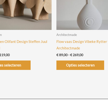
en
Architectmade
n Olifant Design Steffen Juul
Flow vaas Design Vibeke Rytter
d
Architectmade
Prijsklasse:
Prijsklasse:
119,00
€
89,00
-
€
269,00
€ 69,00
€ 89,00
Dit
Di
tot
tot
es selecteren
Opties selecteren
€ 119,00
€ 269,00
product
pr
heeft
he
meerdere
me
variaties.
va
Deze
De
optie
op
kan
ka