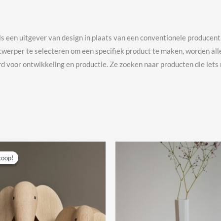
ls een uitgever van design in plaats van een conventionele produce
twerper te selecteren om een ​​specifiek product te maken, worden al
 voor ontwikkeling en productie. Ze zoeken naar producten die iets
koop!
koop!