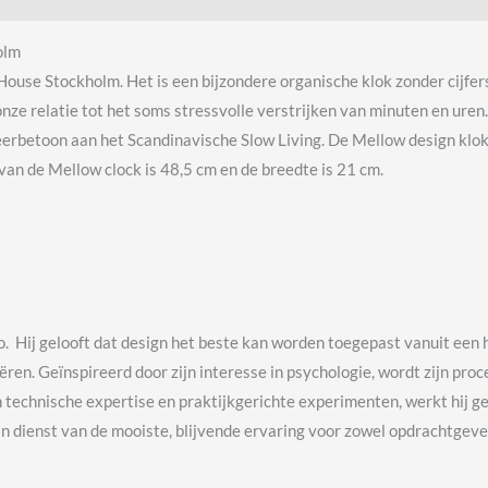
olm
ouse Stockholm. Het is een bijzondere organische klok zonder cijfers
 onze relatie tot het soms stressvolle verstrijken van minuten en ur
erbetoon aan het Scandinavische Slow Living. De Mellow design klok i
an de Mellow clock is 48,5 cm en de breedte is 21 cm.
. Hij gelooft dat design het beste kan worden toegepast vanuit een ho
ren. Geïnspireerd door zijn interesse in psychologie, wordt zijn pro
 technische expertise en praktijkgerichte experimenten, werkt hij 
 in dienst van de mooiste, blijvende ervaring voor zowel opdrachtgeve