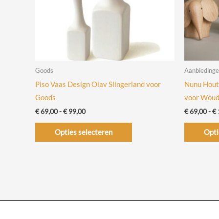
Goods
Aanbieding
Piso Vaas Design Olav Slingerland voor
Nunu Houte
Goods
voor Wou
Prijsklasse:
€
69,00
-
€
99,00
€
69,00
-
€
€ 69,00
Dit
tot
Opties selecteren
Opti
€ 99,00
product
heeft
meerdere
variaties.
Deze
optie
kan