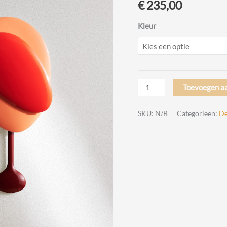
€
235,00
Kleur
Mellow
Toevoegen a
Clock
Design
SKU:
N/B
Categorieën:
De
Joe
Parr
voor
Design
House
Stockholm
aantal