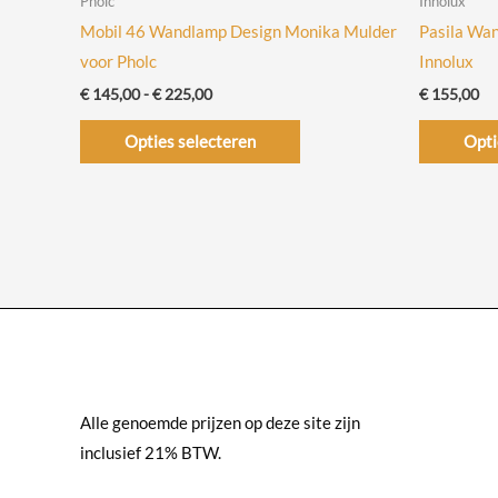
Pholc
Innolux
Mobil 46 Wandlamp Design Monika Mulder
Pasila Wan
voor Pholc
Innolux
Prijsklasse:
€
145,00
-
€
225,00
€
155,00
€ 145,00
Dit
tot
Opties selecteren
Opti
€ 225,00
product
heeft
meerdere
variaties.
Deze
optie
kan
gekozen
worden
Alle genoemde prijzen op deze site zijn
op
inclusief 21% BTW.
de
productpagina