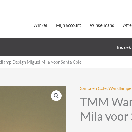
Winkel
Mijn account
Winkelmand
Afr
Bezoek 
amp Design Miguel Mila voor Santa Cole
Santa en Cole
,
Wandlampe
TMM Wand
Mila voor