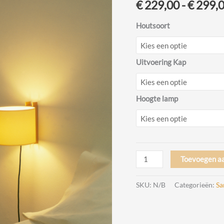
€
229,00
-
€
299,
Houtsoort
Uitvoering Kap
Hoogte lamp
TMM
Toevoegen a
Wandlamp
Design
SKU:
N/B
Categorieën:
Sa
Miguel
Mila
voor