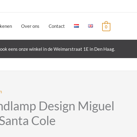
ekenen
Over ons
Contact
0
ook eens onze winkel in de Weimarstraat 1E in Den Haag.
n
lamp Design Miguel
 Santa Cole