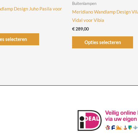
Buitenlampen
dlamp Design Juho Pasila voor
Meridiano Wandlamp Design Vila
Vidal voor Vibia
€
289,00
Dit
Di
es selecteren
Opties selecteren
product
pr
heeft
he
meerdere
me
variaties.
va
Deze
De
optie
op
kan
ka
gekozen
ge
worden
wo
op
op
de
de
productpagina
pr