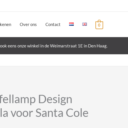
ekenen
Over ons
Contact
0
ook eens onze winkel in de Weimarstraat 1E in Den Haag.
afellamp Design
la voor Santa Cole