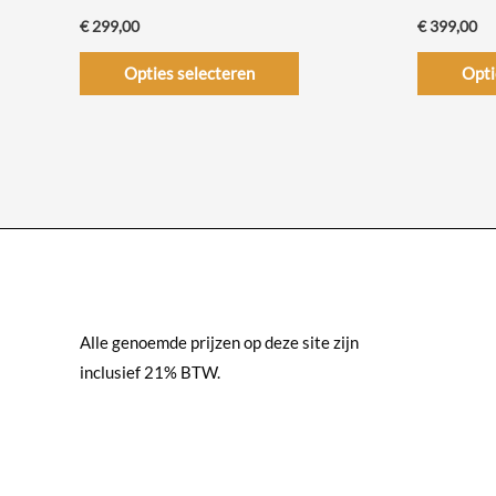
€
299,00
€
399,00
Dit
Opties selecteren
Opti
product
heeft
meerdere
variaties.
Deze
optie
kan
gekozen
worden
Alle genoemde prijzen op deze site zijn
op
inclusief 21% BTW.
de
productpagina