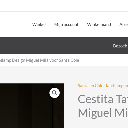
Winkel
Mijn account
Winkelmand
Afr
Bezoek 
ellamp Design Miguel Mila voor Santa Cole
Santa en Cole
,
Tafellampen
Cestita T
Miguel Mi