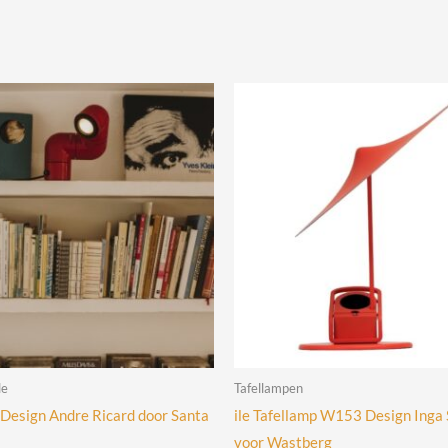
le
Tafellampen
Design Andre Ricard door Santa
ile Tafellamp W153 Design Inga
voor Wastberg