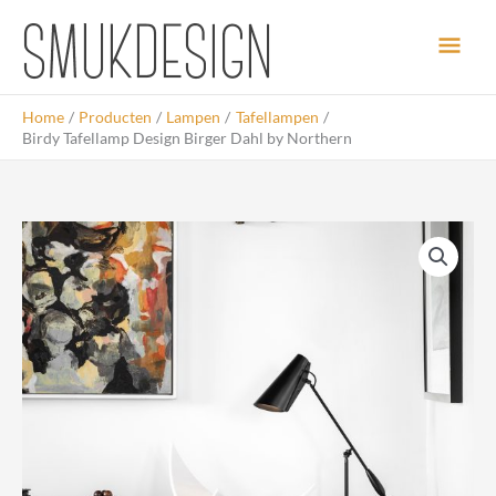
Ga
Hoo
naar
de
inhoud
Home
Producten
Lampen
Tafellampen
Birdy Tafellamp Design Birger Dahl by Northern