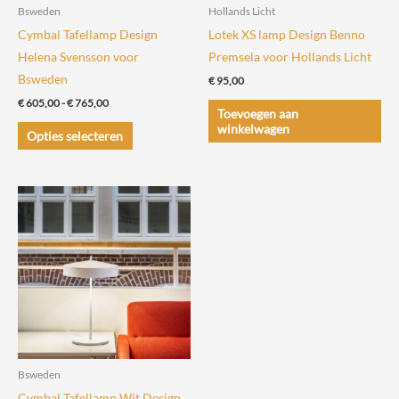
Bsweden
Hollands Licht
Cymbal Tafellamp Design
Lotek XS lamp Design Benno
Helena Svensson voor
Premsela voor Hollands Licht
Bsweden
€
95,00
Prijsklasse:
€
605,00
-
€
765,00
Toevoegen aan
€ 605,00
Dit
winkelwagen
tot
Opties selecteren
€ 765,00
product
heeft
meerdere
variaties.
Deze
optie
kan
gekozen
worden
op
de
Bsweden
productpagina
Cymbal Tafellamp Wit Design