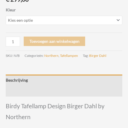
Kleur
Birdy
Toevoegen aan winkelwagen
Tafellamp
Design
SKU:
N/B
Categorieën:
Northern
,
Tafellampen
Tag:
Birger Dahl
Birger
Dahl
by
Beschrijving
Northern
aantal
Beoordelingen (0)
Birdy Tafellamp Design Birger Dahl by
Northern