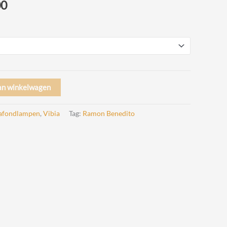
Prijsklasse:
00
€ 459,00
tot
€ 855,00
an winkelwagen
afondlampen
,
Vibia
Tag:
Ramon Benedito