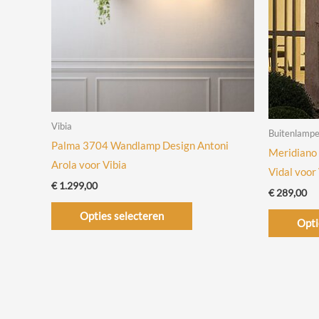
Vibia
Buitenlamp
Palma 3704 Wandlamp Design Antoni
Meridiano 
Arola voor Vibia
Vidal voor
€
1.299,00
€
289,00
Dit
Opties selecteren
Opti
product
heeft
meerdere
variaties.
Deze