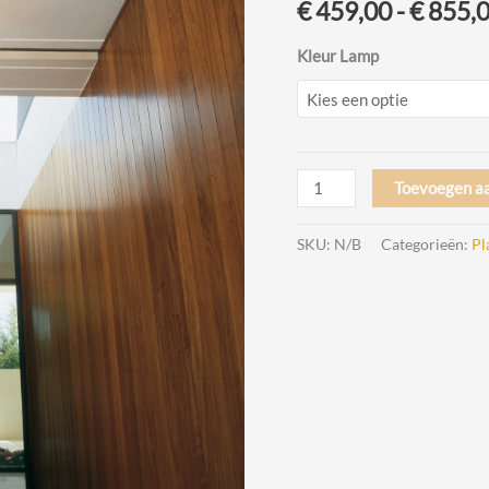
€
459,00
-
€
855,
Kleur Lamp
Funnel
Toevoegen a
2013
LED
SKU:
N/B
Categorieën:
Pl
Plafondlamp
by
Ramon
Benedito
Vibia
aantal