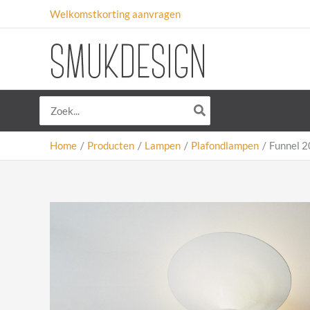
Ga
Welkomstkorting aanvragen
naar
de
inhoud
Zoeken
naar:
Home
Producten
Lampen
Plafondlampen
Funnel 2