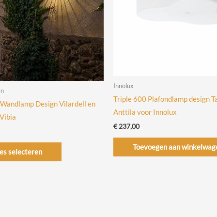
Innolux
en
Triple 600 Plafondlamp design T
Wandlamp Design Vilardell en
Anttila voor Innolux
 Vibia
€
237,00
Dit
Toevoegen aan winkelwag
es selecteren
product
heeft
meerdere
variaties.
Deze