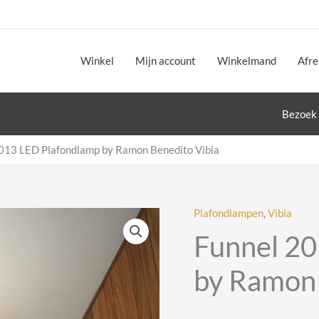
Winkel
Mijn account
Winkelmand
Afr
Bezoek 
013 LED Plafondlamp by Ramon Benedito Vibia
Plafondlampen
,
Vibia
Funnel 20
by Ramon 