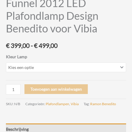
Funnel 2012 LED
Plafondlamp Design
Benedito voor Vibia
Prijsklasse:
€
399,00
-
€
499,00
€ 399,00
Kleur Lamp
tot
€ 499,00
Funnel
Toevoegen aan winkelwagen
2012
LED
SKU:
N/B
Categorieën:
Plafondlampen
,
Vibia
Tag:
Ramon Benedito
Plafondlamp
Design
Benedito
Beschrijving
voor