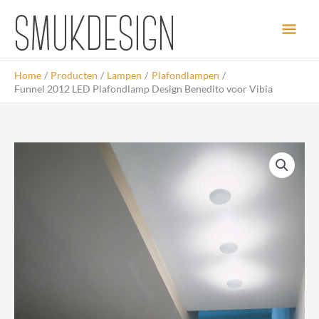
Ga
Hoo
naar
de
inhoud
Home
Producten
Lampen
Plafondlampen
Funnel 2012 LED Plafondlamp Design Benedito voor Vibia