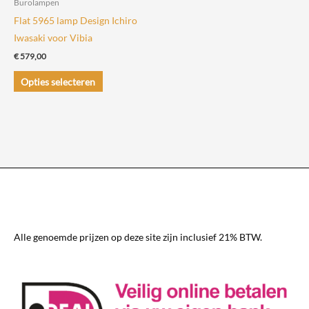
Burolampen
productpagina
Flat 5965 lamp Design Ichiro
Iwasaki voor Vibia
€
579,00
Dit
Opties selecteren
product
heeft
meerdere
variaties.
Deze
optie
kan
gekozen
worden
Alle genoemde prijzen op deze site zijn inclusief 21% BTW.
op
de
productpagina