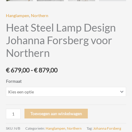
Hanglampen
,
Northern
Heat Steel Lamp Design
Johanna Forsberg voor
Northern
Prijsklasse:
€
679,00
-
€
879,00
€ 679,00
Formaat
tot
€ 879,00
Heat
Toevoegen aan winkelwagen
Steel
Lamp
SKU:
N/B
Categorieën:
Hanglampen
,
Northern
Tag:
Johanna Forsberg