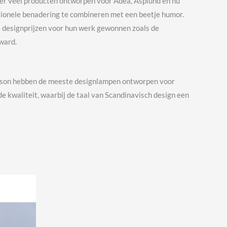
er veel producten ontworpen voor Adea, Asplund en nu
rationele benadering te combineren met een beetje humor.
le designprijzen voor hun werk gewonnen zoals de
ward.
beson hebben de meeste designlampen ontworpen voor
e kwaliteit, waarbij de taal van Scandinavisch design een