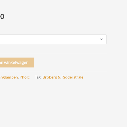
Prijsklasse:
00
€ 335,00
tot
€ 505,00
an winkelwagen
nglampen
,
Pholc
Tag:
Broberg & Ridderstrale