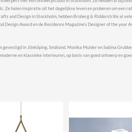
ntwerpers met een ontwerpstudio in Stockholm. Ze hebben al bijzond
c. Ze halen inspiratie uit het dagelijkse leven en proberen om een 
Crafts and Design in Stockholm, hebben Broberg & Ridderstråle al ve
Good Design Award en de Residence Magazine’s Designer of the year A
ijn gevestigd in Jönköping, Småland. Monika Mulder en Sabina Grub
moderne en klassieke interieuren, op basis van goed ontwerp en goed