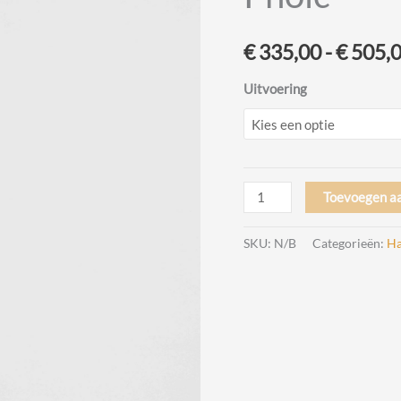
€
335,00
-
€
505,
Uitvoering
Apollo
Toevoegen a
59
Hanglamp
SKU:
N/B
Categorieën:
Ha
Design
Broberg
&
Ridderstrale
voor
Pholc