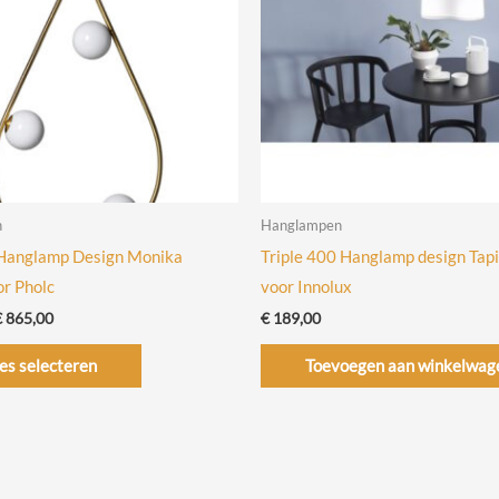
n
Hanglampen
 Hanglamp Design Monika
Triple 400 Hanglamp design Tapi
r Pholc
voor Innolux
Prijsklasse:
€
865,00
€
189,00
€ 745,00
Dit
tot
es selecteren
Toevoegen aan winkelwag
€ 865,00
product
heeft
meerdere
variaties.