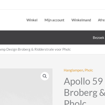
Winkel
Mijn account
Winkelmand
Afr
Bezoek 
amp Design Broberg & Ridderstrale voor Pholc
Hanglampen
,
Pholc
Apollo 59
Broberg &
Pholc