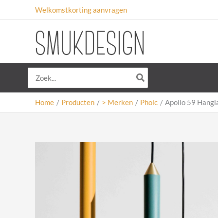
Ga
Welkomstkorting aanvragen
naar
de
inhoud
Zoeken
naar:
Home
Producten
> Merken
Pholc
Apollo 59 Hangl