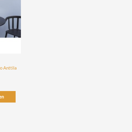
o Anttila
en