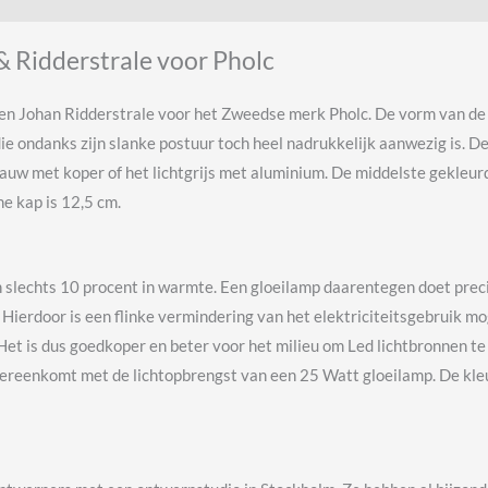
 Ridderstrale voor Pholc
 Johan Ridderstrale voor het Zweedse merk Pholc. De vorm van de lam
 die ondanks zijn slanke postuur toch heel nadrukkelijk aanwezig is
tblauw met koper of het lichtgrijs met aluminium. De middelste gekleu
he kap is 12,5 cm.
n slechts 10 procent in warmte. Een gloeilamp daarentegen doet prec
ierdoor is een flinke vermindering van het elektriciteitsgebruik mog
et is dus goedkoper en beter voor het milieu om Led lichtbronnen te
ereenkomt met de lichtopbrengst van een 25 Watt gloeilamp. De kleur