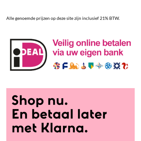
gekozen
worden
Alle genoemde prijzen op deze site zijn inclusief 21% BTW.
op
de
productpagina