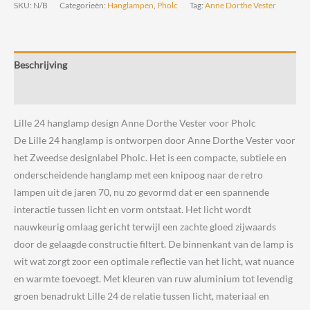
hanglamp
SKU:
N/B
Categorieën:
Hanglampen
,
Pholc
Tag:
Anne Dorthe Vester
design
Anne
Dorthe
Beschrijving
Vester
voor
Beoordelingen (0)
Pholc
Lille 24 hanglamp design Anne Dorthe Vester voor Pholc
aantal
De Lille 24 hanglamp is ontworpen door Anne Dorthe Vester voor
het Zweedse designlabel Pholc. Het is een compacte, subtiele en
onderscheidende hanglamp met een knipoog naar de retro
lampen uit de jaren 70, nu zo gevormd dat er een spannende
interactie tussen licht en vorm ontstaat. Het licht wordt
nauwkeurig omlaag gericht terwijl een zachte gloed zijwaards
door de gelaagde constructie filtert. De binnenkant van de lamp is
wit wat zorgt zoor een optimale reflectie van het licht, wat nuance
en warmte toevoegt. Met kleuren van ruw aluminium tot levendig
groen benadrukt Lille 24 de relatie tussen licht, materiaal en