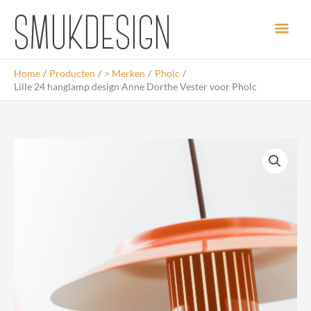
Ga
Hoo
naar
de
inhoud
Home
Producten
> Merken
Pholc
Lille 24 hanglamp design Anne Dorthe Vester voor Pholc