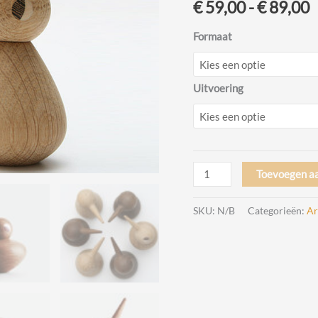
P
€
59,00
-
€
89,00
€
Formaat
t
Uitvoering
€
Bird
Toevoegen a
Design
Kristian
SKU:
N/B
Categorieën:
Ar
Vedel
door
Architectmade
aantal