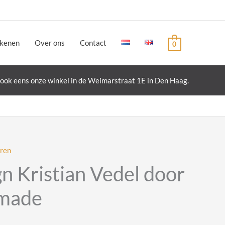
ekenen
Over ons
Contact
0
ook eens onze winkel in de Weimarstraat 1E in Den Haag.
eren
n Kristian Vedel door
tmade