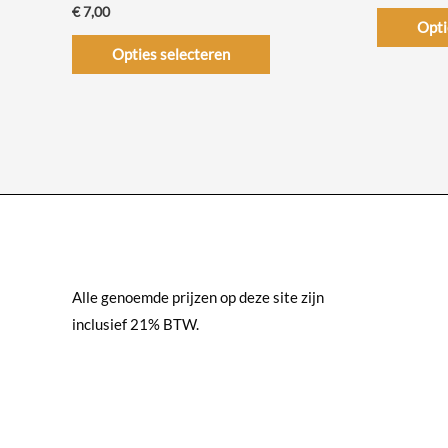
€
7,00
Opti
Dit
Opties selecteren
product
heeft
meerdere
variaties.
Deze
optie
kan
gekozen
worden
Alle genoemde prijzen op deze site zijn
op
inclusief 21% BTW.
de
productpagina