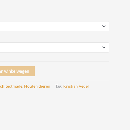
rijsklasse:
 59,00
ot
 89,00
an winkelwagen
chitectmade
,
Houten dieren
Tag:
Kristian Vedel