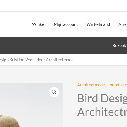
Winkel
Mijn account
Winkelmand
Afr
Bezoek 
esign Kristian Vedel door Architectmade
Architectmade
,
Houten di
Bird Desig
Architec