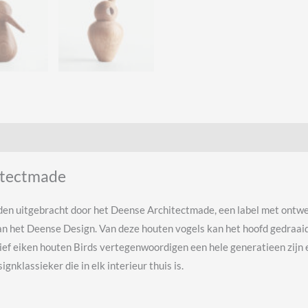
hitectmade
orden uitgebracht door het Deense Architectmade, een label met ont
 van het Deense Design. Van deze houten vogels kan het hoofd gedra
ief eiken houten Birds vertegenwoordigen een hele generatieen zijn e
ignklassieker die in elk interieur thuis is.