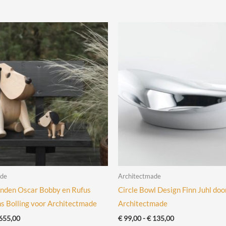
ade
Architectmade
nden Oscar Bobby en Rufus
Circle Bowl Design Finn Juhl doo
s Bolling voor Architectmade
Architectmade
Prijsklasse:
Prijsklasse:
655,00
€
99,00
-
€
135,00