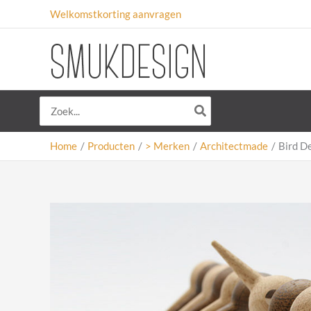
Ga
Welkomstkorting aanvragen
naar
de
inhoud
Zoeken
naar:
Home
Producten
> Merken
Architectmade
Bird D