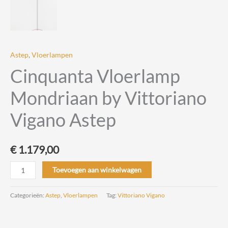
Astep
,
Vloerlampen
Cinquanta Vloerlamp
Mondriaan by Vittoriano
Vigano Astep
€
1.179,00
Cinquanta
Toevoegen aan winkelwagen
Vloerlamp
Mondriaan
Categorieën:
Astep
,
Vloerlampen
Tag:
Vittoriano Vigano
by
Vittoriano