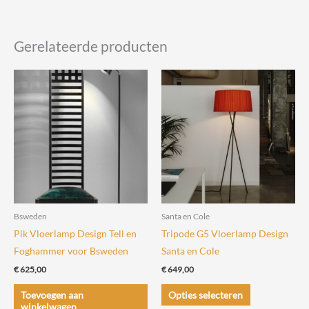
Gerelateerde producten
Bsweden
Santa en Cole
Pik Vloerlamp Design Tell en
Tripode G5 Vloerlamp Design
Foghammer voor Bsweden
Santa en Cole
€
625,00
€
649,00
Dit
Toevoegen aan
Opties selecteren
product
winkelwagen