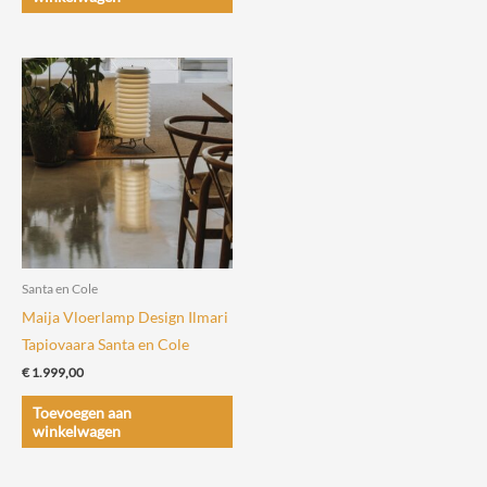
heeft
meerdere
variaties.
Deze
optie
kan
gekozen
worden
op
de
Santa en Cole
productpagin
Maija Vloerlamp Design Ilmari
Tapiovaara Santa en Cole
€
1.999,00
Toevoegen aan
winkelwagen