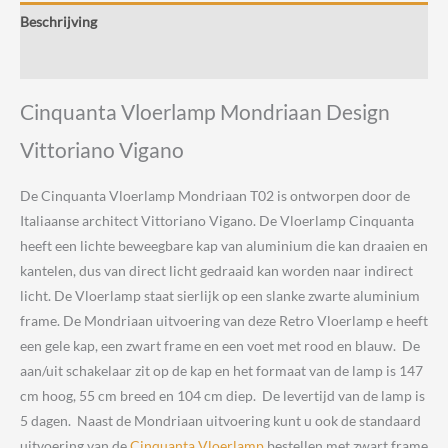
Vigano
Beschrijving
Astep
aantal
Beoordelingen (0)
Cinquanta Vloerlamp Mondriaan Design
Vittoriano Vigano
De Cinquanta Vloerlamp Mondriaan T02 is ontworpen door de
Italiaanse architect Vittoriano Vigano. De Vloerlamp Cinquanta
heeft een lichte beweegbare kap van aluminium die kan draaien en
kantelen, dus van direct licht gedraaid kan worden naar indirect
licht. De Vloerlamp staat sierlijk op een slanke zwarte aluminium
frame. De Mondriaan uitvoering van deze Retro Vloerlamp e heeft
een gele kap, een zwart frame en een voet met rood en blauw. De
aan/uit schakelaar zit op de kap en het formaat van de lamp is 147
cm hoog, 55 cm breed en 104 cm diep. De levertijd van de lamp is
5 dagen. Naast de Mondriaan uitvoering kunt u ook de standaard
uitvoering van de
Cinquanta Vloerlamp
bestellen met zwart frame