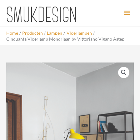
Ga
Hoo
naar
de
inhoud
Home
Producten
Lampen
Vloerlampen
Cinquanta Vloerlamp Mondriaan by Vittoriano Vigano Astep