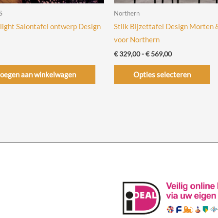
S
Northern
light Salontafel ontwerp Design
Stilk Bijzettafel Design Morten 
voor Northern
Prijsklasse:
€
329,00
-
€
569,00
€ 329,00
Di
tot
oegen aan winkelwagen
Opties selecteren
€ 569,00
pr
he
me
va
De
op
ka
ge
wo
op
de