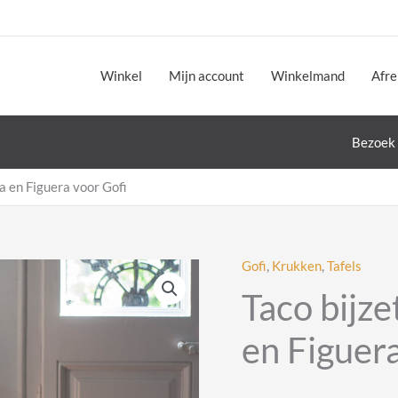
Winkel
Mijn account
Winkelmand
Afr
Bezoek 
a en Figuera voor Gofi
Gofi
,
Krukken
,
Tafels
Taco bijze
en Figuera