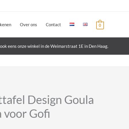
ekenen
Over ons
Contact
0
ook eens onze winkel in de Weimarstraat 1E in Den Haag.
ttafel Design Goula
 voor Gofi