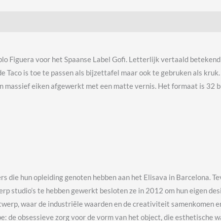
lo Figuera voor het Spaanse Label Gofi. Letterlijk vertaald betekend
de Taco is toe te passen als bijzettafel maar ook te gebruken als kruk
ar in massief eiken afgewerkt met een matte vernis. Het formaat is 32 
s die hun opleiding genoten hebben aan het Elisava in Barcelona. Tev
rp studio’s te hebben gewerkt besloten ze in 2012 om hun eigen desi
werp, waar de industriële waarden en de creativiteit samenkomen e
: de obsessieve zorg voor de vorm van het object, die esthetische wa