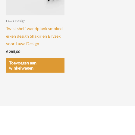
worden
worden
op
op
de
de
Lawa Design
productpagina
productpagin
Twist shelf wandplank smoked
eiken design Shakir en Bryzek
voor Lawa Design
€
285,00
Toevoegen aan
winkelwagen