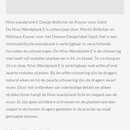
Kayser
voor
Beoordelingen (0)
Gejst
Nivo wandplank E Design Böttcher en Kayser voor Gejst
aantal
De Nivo Wandplank E is ontworpen door Moritz Böttcher en
Nikolaus Kayser voor het Deense Designlabel Gejst. Het is een
minimalistische wandplank is verkrijgbaar in verschillende
formaten en uitvoeringen. De Nivo Wandplank E is de uitvoering
met heeft vijf metalen planken en is 64 cm breed, 76 cm hoog en
16 cm diep. Nivo Wandplank E is verkrijgbaar met witte of met
zwarte metalen planken. Bij de witte uitvoering zijn de dragers
naturel eiken en bij de zwarte uitvoering zijn de dragers zwart
essen. Door het ontbreken van overbodige details en alleen
strakke lijnen hangt de Nivo wandplank licht en elegant aan de
muur. Er zijn geen zichtbare schroeven en de planken worden
soepel in de houten dragers gestoken in de precies op maat
gemaakte sleuven.