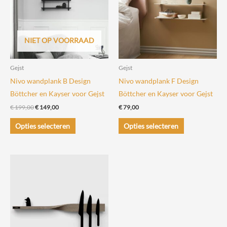
NIET OP VOORRAAD
Gejst
Gejst
Nivo wandplank B Design
Nivo wandplank F Design
Böttcher en Kayser voor Gejst
Böttcher en Kayser voor Gejst
Oorspronkelijke
Huidige
€
199,00
€
149,00
€
79,00
prijs
prijs
Dit
Dit
was:
is:
Opties selecteren
Opties selecteren
€ 199,00.
€ 149,00.
product
product
heeft
heeft
meerdere
meerdere
variaties.
variaties.
Deze
Deze
optie
optie
kan
kan
gekozen
gekozen