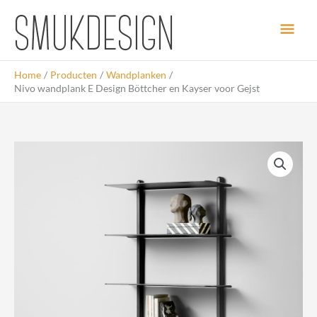
Ga
Hoo
naar
de
inhoud
Home
Producten
Wandplanken
Nivo wandplank E Design Böttcher en Kayser voor Gejst