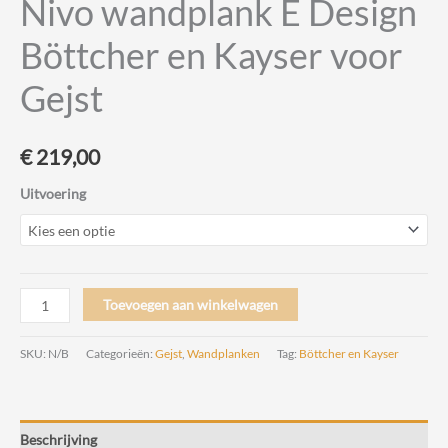
Nivo wandplank E Design
Böttcher en Kayser voor
Gejst
€
219,00
Uitvoering
Nivo
Toevoegen aan winkelwagen
wandplank
E
SKU:
N/B
Categorieën:
Gejst
,
Wandplanken
Tag:
Böttcher en Kayser
Design
Böttcher
en
Beschrijving