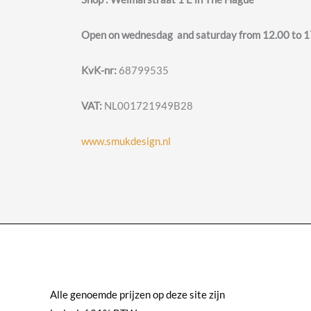
Open on wednesdag and saturday from 12.00 to 17
KvK-nr:
68799535
VAT:
NL001721949B28
www.smukdesign.nl
Alle genoemde prijzen op deze site zijn