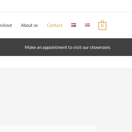
eckout
About us
Contact
0
Make an appointment to visit our showroom.