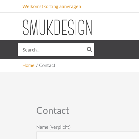
Skip
Welkomstkorting aanvragen
to
content
Search
for:
Home
Contact
Contact
Name (verplicht)